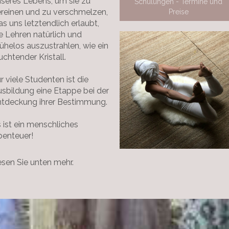
seres Lebens, um sie zu
Schulungen - Termine und
reinen und zu verschmelzen,
Preise
s uns letztendlich erlaubt,
e Lehren natürlich und
helos auszustrahlen, wie ein
uchtender Kristall.
r viele Studenten ist die
sbildung eine Etappe bei der
ntdeckung ihrer Bestimmung.
 ist ein menschliches
benteuer!
sen Sie unten mehr.