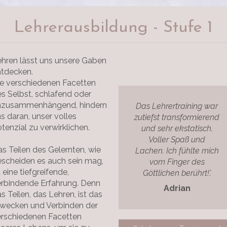
Lehrerausbildung - Stufe 1
hren lässt uns unsere Gaben
ntdecken.
e verschiedenen Facetten
s Selbst, schlafend oder
nzusammenhängend, hindern
Das Lehrertraining war
s daran, unser volles
zutiefst transformierend
tenzial zu verwirklichen.
und sehr ekstatisch.
Voller Spaß und
s Teilen des Gelernten, wie
Lachen. Ich fühlte mich
scheiden es auch sein mag,
vom Finger des
t eine tiefgreifende,
Göttlichen berührt!'.
rbindende Erfahrung. Denn
Adrian
s Teilen, das Lehren, ist das
rwecken und Verbinden der
erschiedenen Facetten