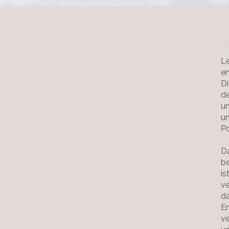
Le
e
Di
de
u
un
Po
Da
be
is
ve
da
E
v