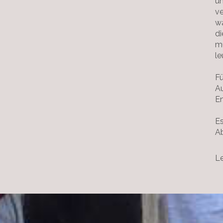
un
ve
wa
di
mü
le
Fü
Au
E
Es
A
Le